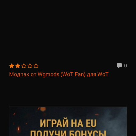
0
Модпак от Wgmods (WoT Fan) для WoT