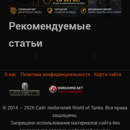
Как
Гайд
создать
по
Произошла
аккаунт
VK
Рекомендуемые
Личный
ошибка
WoT
45.02
кабинет
связанная
для
(P)
в
с
EU
Ausf.
статьи
World
работой
или
A
of
видеокарты
NA
от
Tanks
WoT
сервера
Amway921
О нас
Политика конфиденциальности
Карта сайта
© 2014 — 2026 Сайт любителей World of Tanks. Все права
защищены.
Запрещено использование материалов сайта без